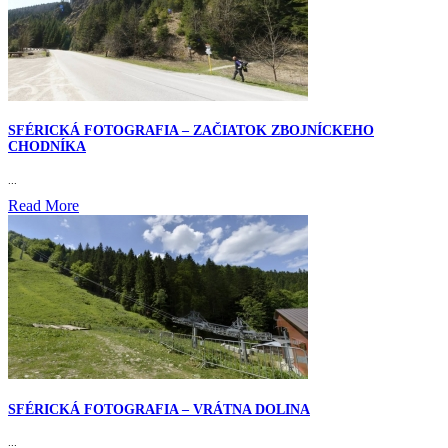
SFÉRICKÁ FOTOGRAFIA – ZAČIATOK ZBOJNÍCKEHO
CHODNÍKA
...
Read More
SFÉRICKÁ FOTOGRAFIA – VRÁTNA DOLINA
...